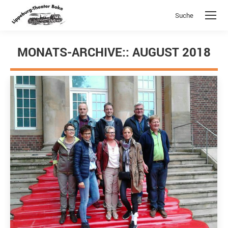
Suche
Search:
MONATS-ARCHIVE::
AUGUST 2018
Sie befinden sich hier: